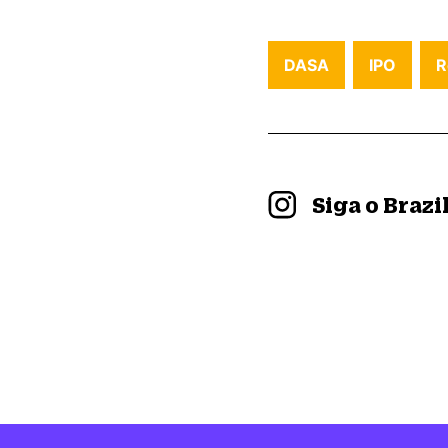
DASA
IPO
R
Siga o Braz