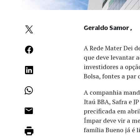
Geraldo Samor
A Rede Mater Dei d
que deve levantar a
investidores a opçã
Bolsa, fontes a par
A companhia mandat
Itaú BBA, Safra e J
precificada em abri
Ímpar deve vir a m
família Bueno já é 