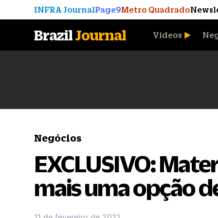
INFRA Journal
Page9
Metro Quadrado
Newsl
Brazil
Journal
Vídeos
Neg
A Moeda que Vingou
Negócios
EXCLUSIVO: Mater 
mais uma opção de
11 de fevereiro de 2021