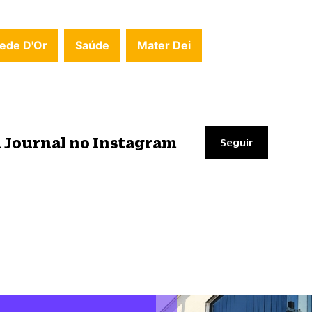
ede D'Or
Saúde
Mater Dei
il Journal no Instagram
Seguir