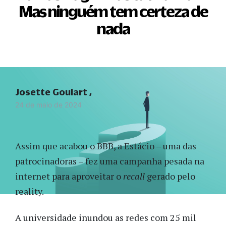
Mas ninguém tem certeza de
nada
Josette Goulart
24 de maio de 2024
Assim que acabou o BBB, a Estácio – uma das
patrocinadoras – fez uma campanha pesada na
internet para aproveitar o
recall
gerado pelo
reality.
A universidade inundou as redes com 25 mil