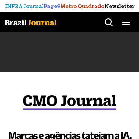
INFRA Journal
Page9
Metro Quadrado
Newsletter
Brazil
Journal
Marcas e agências tateiam a IA.