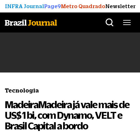
INFRA Journal
Page9
Metro Quadrado
Newsletter
Brazil
Journal
Tecnologia
MadeiraMadeira já vale mais de
US$ 1 bi, com Dynamo, VELT e
Brasil Capital a bordo