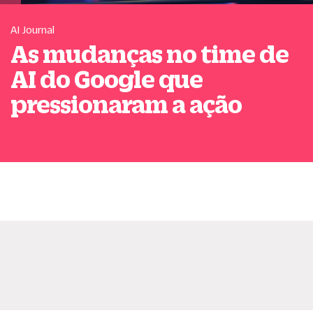
AI Journal
As mudanças no time de
AI do Google que
pressionaram a ação