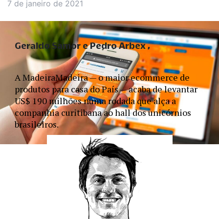
7 de janeiro de 2021
Geraldo Samor e Pedro Arbex
A MadeiraMadeira — o maior ecommerce de 
produtos para casa do País — acaba de levantar 
US$ 190 milhões numa rodada que alça a 
companhia curitibana ao hall dos unicórnios 
brasileiros.