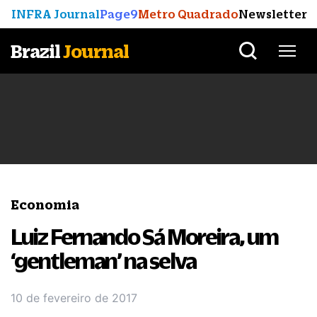
INFRA Journal
Page9
Metro Quadrado
Newsletter
Brazil
Journal
Economia
Luiz Fernando Sá Moreira, um
‘gentleman’ na selva
10 de fevereiro de 2017