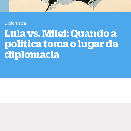
Diplomacia
Lula vs. Milei: Quando a
política toma o lugar da
diplomacia