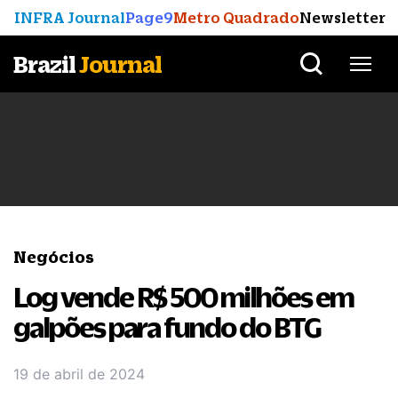
INFRA Journal
Page9
Metro Quadrado
Newsletter
Brazil
Journal
Negócios
Log vende R$ 500 milhões em
galpões para fundo do BTG
19 de abril de 2024