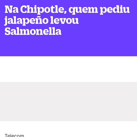
Na Chipotle, quem pediu
jalapeño levou
Salmonella
Telecom