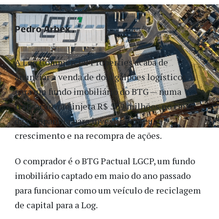
Pedro Arbex
A Log Commercial Properties acaba de
anunciar a venda de dois galpões logísticos
para um fundo imobiliário do BTG — numa
transação que injeta R$ 509 milhões no caixa
da companhia para investir em seu
crescimento e na recompra de ações.
O comprador é o BTG Pactual LGCP, um fundo
imobiliário captado em maio do ano passado
para funcionar como um veículo de reciclagem
de capital para a Log.