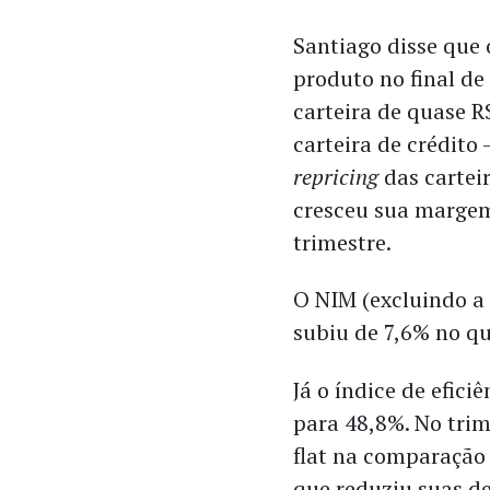
Santiago disse que 
produto no final de
carteira de quase 
carteira de crédito
repricing
das cartei
cresceu sua margem
trimestre.
O NIM (excluindo a c
subiu de 7,6% no qu
Já o índice de efic
para 48,8%. No trim
flat na
comparação
que reduziu suas d