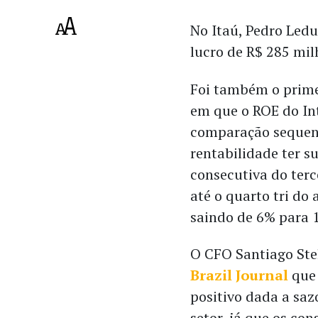
No Itaú, Pedro Led
lucro de R$ 285 mil
Foi também o prime
em que o ROE do In
comparação sequenc
rentabilidade ter s
consecutiva do terc
até o quarto tri do
saindo de 6% para 
O CFO Santiago Stel
Brazil Journal
que 
positivo dada a sa
setor, já que os c