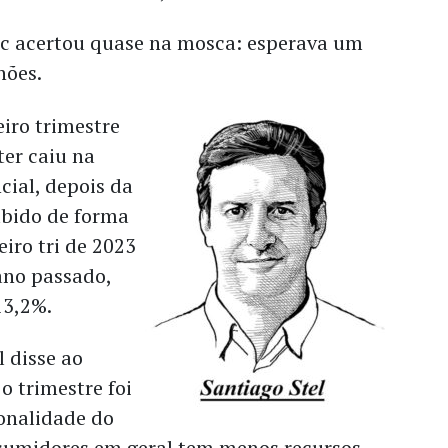
uc acertou quase na mosca: esperava um
hões.
iro trimestre
ter caiu na
ial, depois da
ubido de forma
eiro tri de 2023
 ano passado,
13,2%.
 disse ao
o trimestre foi
zonalidade do
onsumidores em geral tem menos recursos