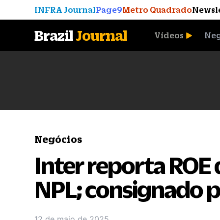
INFRA Journal
Page9
Metro Quadrado
Newsl
Brazil
Journal
Vídeos
Neg
A Moeda que Vingou
Negócios
Inter reporta ROE 
NPL; consignado p
12 de maio de 2025