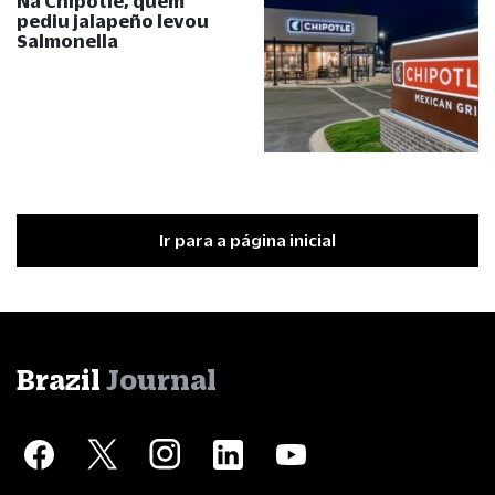
Na Chipotle, quem
pediu jalapeño levou
Salmonella
Ir para a página inicial
Brazil
Journal