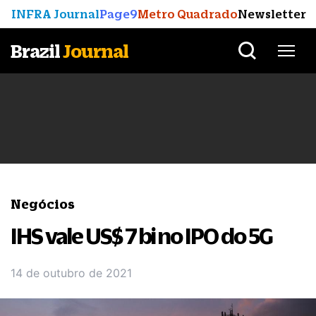
INFRA Journal
Page9
Metro Quadrado
Newsletter
Brazil
Journal
Negócios
IHS vale US$ 7 bi no IPO do 5G
14 de outubro de 2021