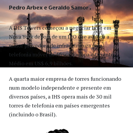
Pedro Arbex e Geraldo Samor
A IHS Towers começou a negociar hoje em
Nova York depois de um IPO que avaliou a
maior provedora de infraestrutura para
telefonia móvel da África, Europa e Oriente
Médio em US$ 6,9 bilhões.
A quarta maior empresa de torres funcionando
num modelo independente e presente em
diversos países, a IHS opera mais de 30 mil
torres de telefonia em países emergentes
(incluindo o Brasil).