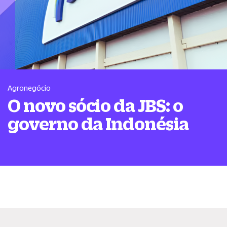
Agronegócio
O novo sócio da JBS: o
governo da Indonésia