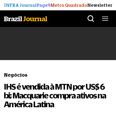
INFRA Journal
Page9
Metro Quadrado
Newsletter
Brazil
Journal
Negócios
IHS é vendida à MTN por US$ 6
bi; Macquarie compra ativos na
América Latina