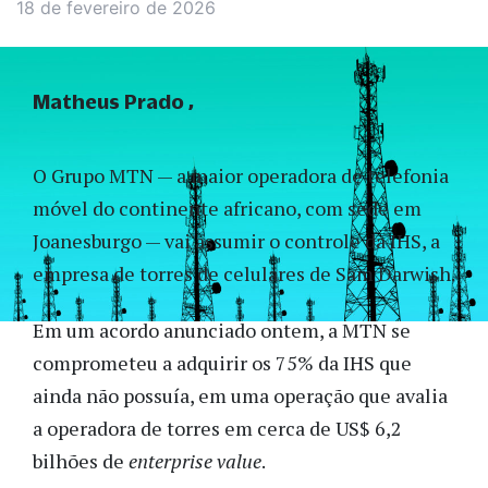
18 de fevereiro de 2026
Matheus Prado
O Grupo MTN — a maior operadora de telefonia
móvel do continente africano, com sede em
Joanesburgo — vai assumir o controle da IHS, a
empresa de torres de celulares de Sam Darwish.
Em um acordo anunciado ontem, a MTN se
comprometeu a adquirir os 75% da IHS que
ainda não possuía, em uma operação que avalia
a operadora de torres em cerca de US$ 6,2
bilhões de
enterprise value
.