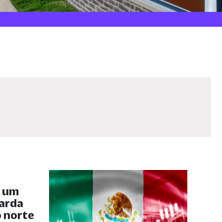
, um
uarda
 norte