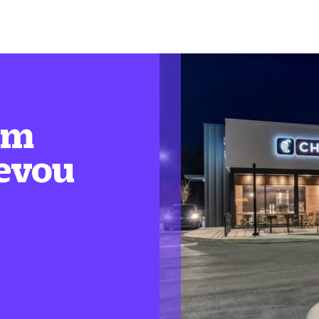
em
levou