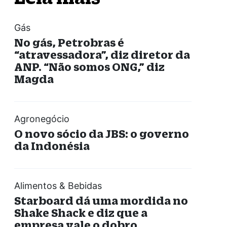
Gás
No gás, Petrobras é
“atravessadora”, diz diretor da
ANP. “Não somos ONG,” diz
Magda
Agronegócio
O novo sócio da JBS: o governo
da Indonésia
Alimentos & Bebidas
Starboard dá uma mordida no
Shake Shack e diz que a
empresa vale o dobro