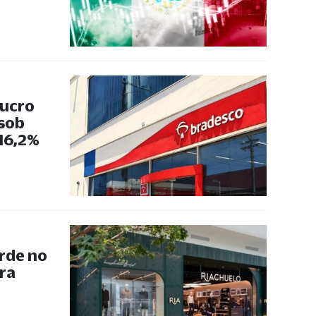
lucro
 sob
 16,2%
rde no
ra