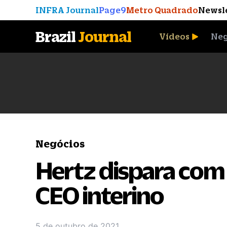
INFRA Journal
Page9
Metro Quadrado
Newsl
Brazil
Journal
Vídeos
Neg
A Moeda que Vingou
Negócios
Hertz dispara com
CEO interino
5 de outubro de 2021