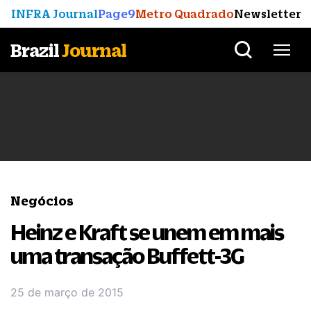
INFRA Journal
Page9
Metro Quadrado
Newsletter
Brazil
Journal
Negócios
Heinz e Kraft se unem em mais
uma transação Buffett-3G
25 de março de 2015