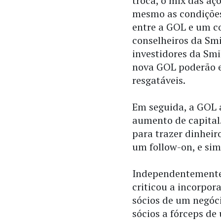
troca, o mix das a
mesmo as condições
entre a GOL e um c
conselheiros da Smi
investidores da Smi
nova GOL poderão e
resgatáveis.
Em seguida, a GOL 
aumento de capital
para trazer dinheir
um follow-on, e sim
Independentemente 
criticou a incorpor
sócios de um negóci
sócios a fórceps d