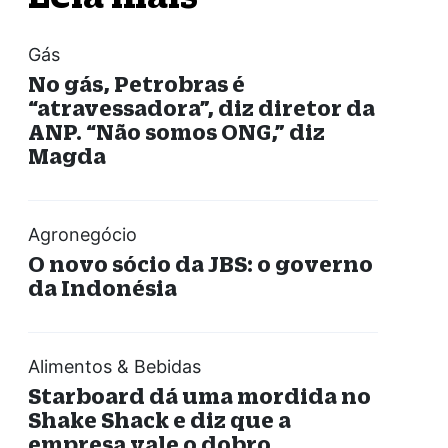
Gás
No gás, Petrobras é
“atravessadora”, diz diretor da
ANP. “Não somos ONG,” diz
Magda
Agronegócio
O novo sócio da JBS: o governo
da Indonésia
Alimentos & Bebidas
Starboard dá uma mordida no
Shake Shack e diz que a
empresa vale o dobro