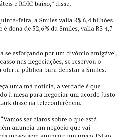
áteis e ROIC baixo,” disse.
inta-feira, a Smiles valia R$ 6,4 bilhões
e é dona de 52,6% da Smiles, valia R$ 4,7
á se esforçando por um divórcio amigável,
casso nas negociações, se reservou o
 oferta pública para delistar a Smiles.
eça uma má notícia, a verdade é que
do à mesa para negociar um acordo justo
Lark disse na teleconferência.
 “Vamos ser claros sobre o que está
uém anuncia um negócio que vai
três meses sem anunciar um preço. Estão