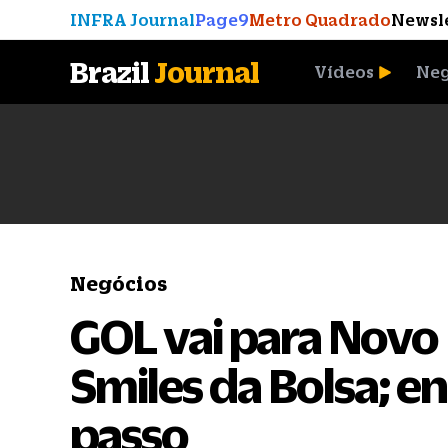
INFRA Journal
Page9
Metro Quadrado
Newsl
Brazil
Journal
Vídeos
Neg
A Moeda que Vingou
Negócios
GOL vai para Novo 
Smiles da Bolsa; e
passo