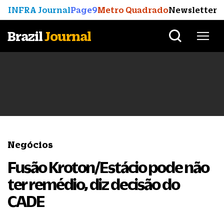
INFRA Journal
Page9
Metro Quadrado
Newsletter
Brazil
Journal
Negócios
Fusão Kroton/Estácio pode não
ter remédio, diz decisão do
CADE