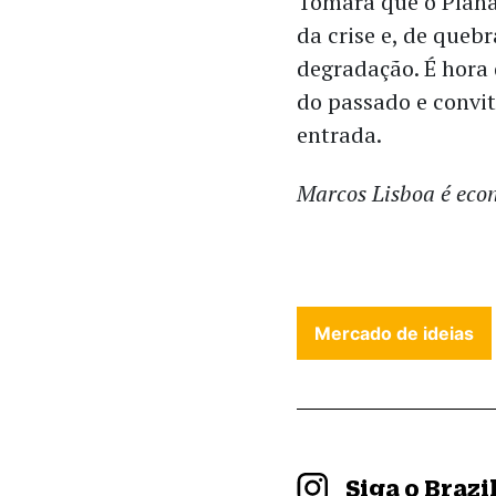
Tomara que o Plana
da crise e, de queb
degradação. É hora 
do passado e convit
entrada.
Marcos Lisboa é eco
Mercado de ideias
Siga o Braz