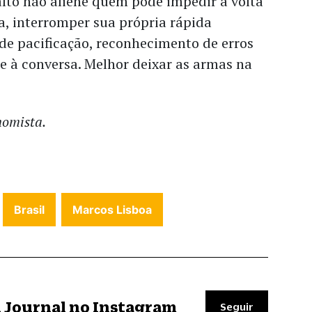
lto não aliene quem pode impedir a volta
ra, interromper sua própria rápida
de pacificação, reconhecimento de erros
e à conversa. Melhor deixar as armas na
nomista.
Brasil
Marcos Lisboa
il Journal no Instagram
Seguir