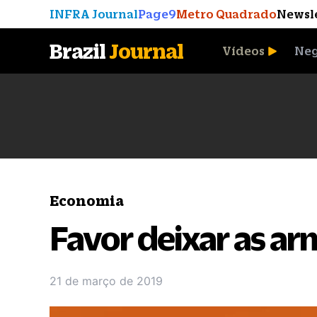
INFRA Journal
Page9
Metro Quadrado
Newsl
Brazil
Journal
Vídeos
Neg
A Moeda que Vingou
Economia
Favor deixar as ar
21 de março de 2019