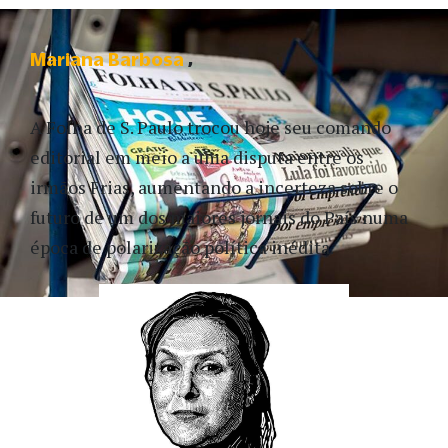
Mariana Barbosa
A Folha de S. Paulo trocou hoje seu comando
editorial em meio a uma disputa entre os
irmãos Frias, aumentando a incerteza sobre o
futuro de um dos maiores jornais do País numa
época de polarização política inédita.