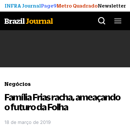
INFRA Journal
Page9
Metro Quadrado
Newsletter
Brazil
Journal
Negócios
Família Frias racha, ameaçando
o futuro da Folha
18 de março de 2019