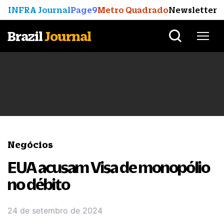
INFRA Journal
Page9
Metro Quadrado
Newsletter
Brazil
Journal
Negócios
EUA acusam Visa de monopólio
no débito
24 de setembro de 2024