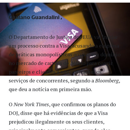
Giuliano Guandalini
O Departamento de Justiça dos EUA vai iniciar
um processo contra a Visa, acusando a empresa
de práticas monopolísticas ao usar seu domínio
no mercado de cartões de débito para coagir
parceiros e clientes a não utilizarem os
serviços de concorrentes, segundo a
Bloomberg
,
que deu a notícia em primeira mão.
O
New York Times
, que confirmou os planos do
DOJ, disse que há evidências de que a Visa
prejudicou ilegalmente os seus clientes,