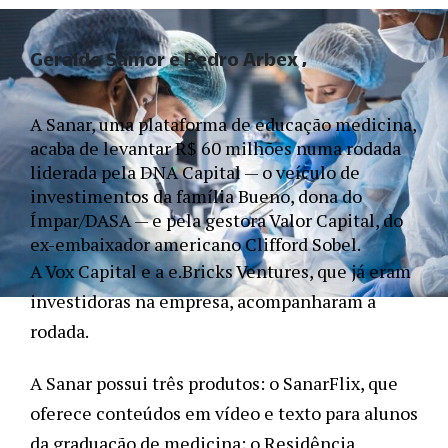
Geraldo Samor e Pedro Arbex
A Sanar, uma plataforma de educação medicina, 
acaba de levantar R$ 60 milhões numa rodada 
liderada pela DNA Capital — o veículo de 
investimentos da família Bueno, dona do 
Ímpar/DASA — e pela gestora Valor Capital, do 
ex-embaixador americano Clifford Sobel.
A Vox Capital e a e.Bricks Ventures, que já eram 
investidoras na empresa, acompanharam a 
rodada. 
A Sanar possui três produtos: o SanarFlix, que 
oferece conteúdos em vídeo e texto para alunos 
da graduação de medicina; o Residência 