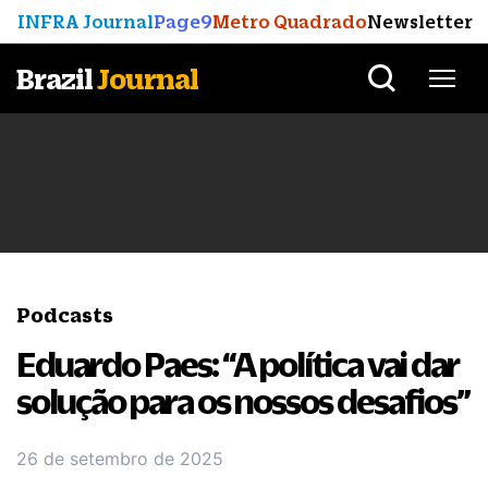
INFRA Journal
Page9
Metro Quadrado
Newsletter
Brazil
Journal
Podcasts
Eduardo Paes: “A política vai dar
solução para os nossos desafios”
26 de setembro de 2025