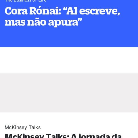
Cora Rónai:
“
AI escreve,
mas não apura
”
McKinsey Talks
McKinsey Talks: A jornada da