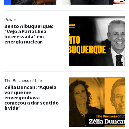
Power
Bento Albuquerque:
“
Vejo a Faria Lima
interessada
”
em
energia nuclear
The Business of Life
Zélia Duncan:
“
Aquela
voz que me
envergonhava
começou a dar sentido
à vida
”