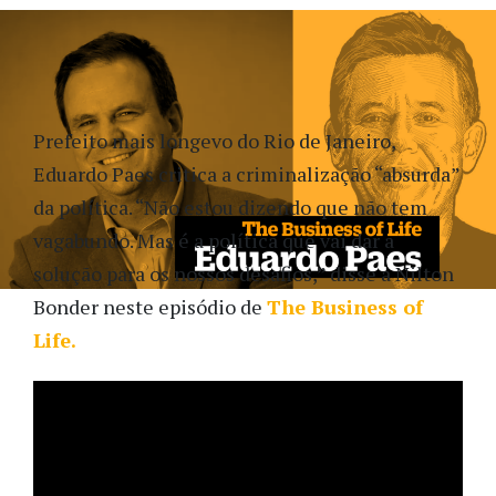
Prefeito mais longevo do Rio de Janeiro,
Eduardo Paes critica a criminalização “absurda”
da política. “Não estou dizendo que não tem
vagabundo. Mas é a política que vai dar a
solução para os nossos desafios,” disse a Nilton
Bonder neste episódio de
The Business of
Life
.