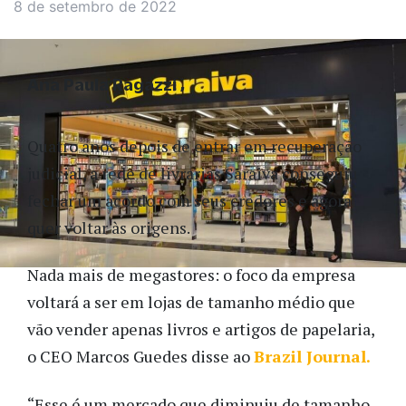
8 de setembro de 2022
Ana Paula Ragazzi
Quatro anos depois de entrar em recuperação
judicial, a rede de livrarias Saraiva conseguiu
fechar um acordo com seus credores e agora
quer voltar às origens.
Nada mais de megastores: o foco da empresa
voltará a ser em lojas de tamanho médio que
vão vender apenas livros e artigos de papelaria,
o CEO Marcos Guedes disse ao
Brazil Journal.
“Esse é um mercado que diminuiu de tamanho