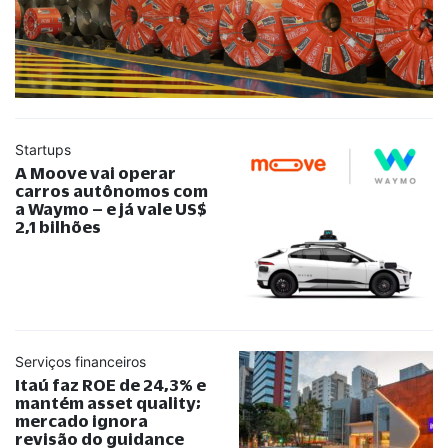
Startups
A Moove vai operar
carros autônomos com
a Waymo – e já vale US$
2,1 bilhões
Serviços financeiros
Itaú faz ROE de 24,3% e
mantém asset quality;
mercado ignora
revisão do guidance