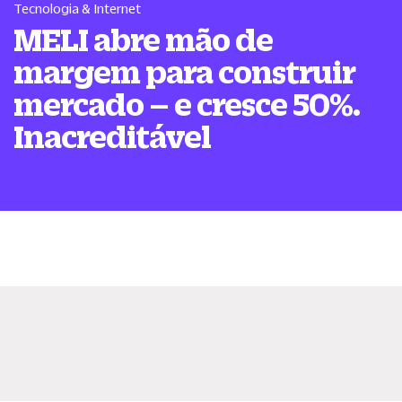
Tecnologia & Internet
MELI abre mão de
margem para construir
mercado – e cresce 50%.
Inacreditável