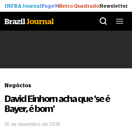
INFRA Journal
Page9
Metro Quadrado
Newsletter
Brazil
Journal
Negócios
David Einhorn acha que ‘se é
Bayer, é bom’
10 de dezembro de 2016