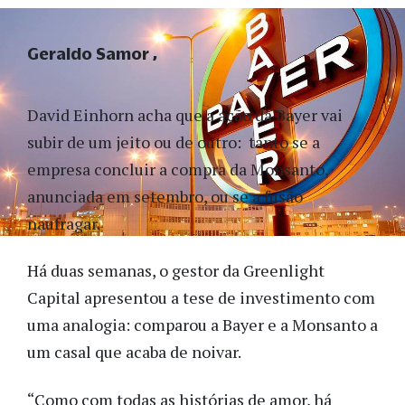
Geraldo Samor
David Einhorn acha que a ação da Bayer vai
subir de um jeito ou de outro: tanto se a
empresa concluir a compra da Monsanto,
anunciada em setembro, ou se a fusão
naufragar.
Há duas semanas, o gestor da Greenlight
Capital apresentou a tese de investimento com
uma analogia: comparou a Bayer e a Monsanto a
um casal que acaba de noivar.
“Como com todas as histórias de amor, há