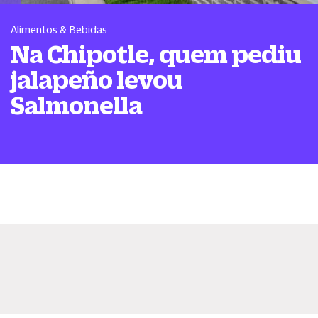
Alimentos & Bebidas
Na Chipotle, quem pediu
jalapeño levou
Salmonella