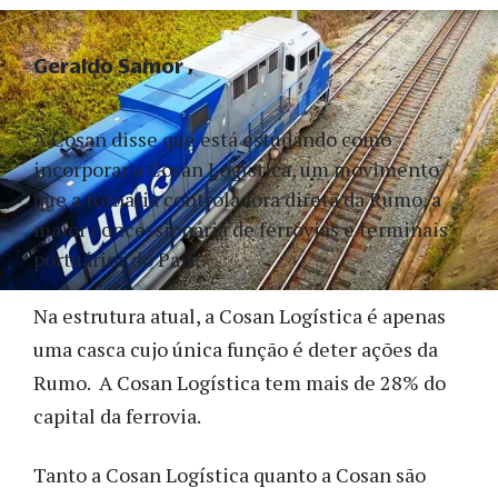
Geraldo Samor
A Cosan disse que está estudando como
incorporar a Cosan Logística, um movimento
que a tornaria controladora direta da Rumo, a
maior concessionária de ferrovias e terminais
portuários do País.
Na estrutura atual, a Cosan Logística é apenas
uma casca cujo única função é deter ações da
Rumo. A Cosan Logística tem mais de 28% do
capital da ferrovia.
Tanto a Cosan Logística quanto a Cosan são