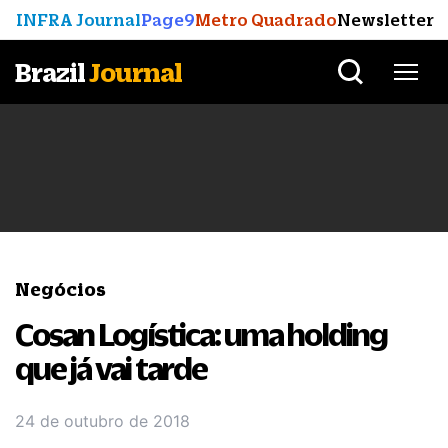
INFRA Journal
Page9
Metro Quadrado
Newsletter
Brazil
Journal
Negócios
Cosan Logística: uma holding
que já vai tarde
24 de outubro de 2018