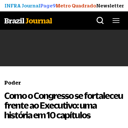
INFRA Journal
Page9
Metro Quadrado
Newsletter
Brazil
Journal
Poder
Como o Congresso se fortaleceu
frente ao Executivo: uma
história em 10 capítulos