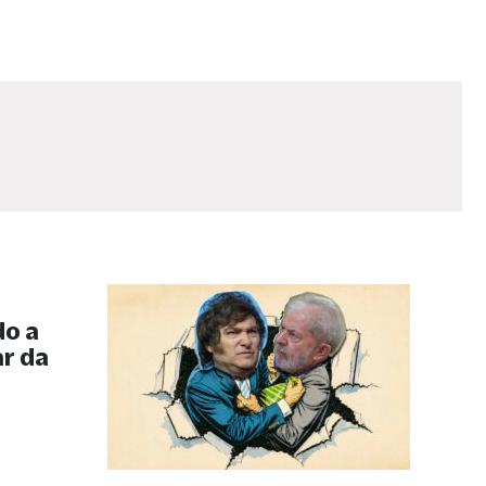
do a
ar da