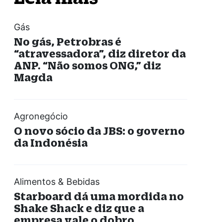
Gás
No gás, Petrobras é
“atravessadora”, diz diretor da
ANP. “Não somos ONG,” diz
Magda
Agronegócio
O novo sócio da JBS: o governo
da Indonésia
Alimentos & Bebidas
Starboard dá uma mordida no
Shake Shack e diz que a
empresa vale o dobro