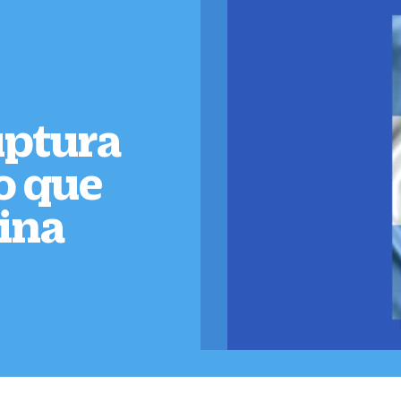
uptura
ro que
tina