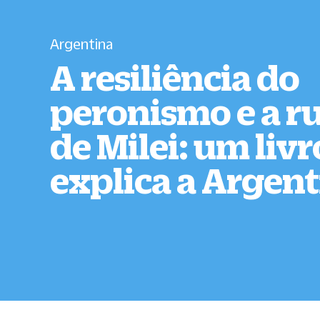
Argentina
A resiliência do
peronismo e a r
de Milei: um liv
explica a Argen