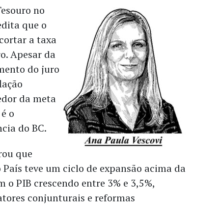
Tesouro no
dita que o
cortar a taxa
o. Apesar da
umento do juro
flação
redor da meta
 é o
ncia do BC.
rou que
 País teve um ciclo de expansão acima da
m o PIB crescendo entre 3% e 3,5%,
atores conjunturais e reformas