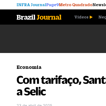
INFRA Journal
Page9
Metro Quadrado
Newsl
Brazil
Journal
Vídeos
Neg
A Moeda que Vingou
Economia
Com tarifaço, Sant
a Selic
23 de abril de 2025