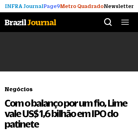
INFRA Journal
Page9
Metro Quadrado
Newsletter
Brazil
Journal
Negócios
Com o balanço por um fio, Lime
vale US$ 1,6 bilhão em IPO do
patinete