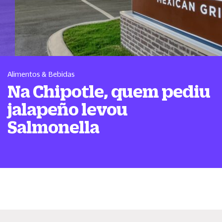
Alimentos & Bebidas
Na Chipotle, quem pediu
jalapeño levou
Salmonella