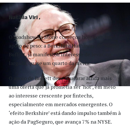
Natalia Viri
O roadshow da Stone começou hoje com um
apoio de peso: a Berkshire Hathaway, de Warren
Buffett, já manifestou interesse de levar, na
largada, quase um quarto da oferta.
O apoio de Buffett deve açucarar ainda mais
uma oferta que já prometia ser ‘hot’, em meio
ao interesse crescente por fintechs,
especialmente em mercados emergentes. O
‘efeito Berkshire’ está dando impulso também à
ação da PagSeguro, que avança 7% na NYSE.