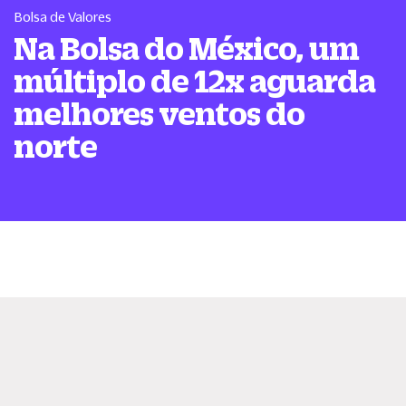
Bolsa de Valores
Na Bolsa do México, um
múltiplo de 12x aguarda
melhores ventos do
norte