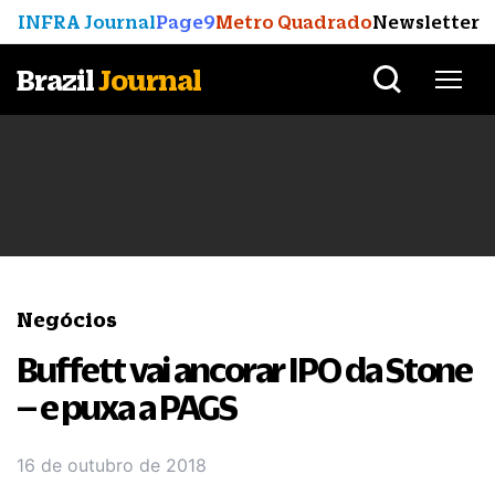
INFRA Journal
Page9
Metro Quadrado
Newsletter
Brazil
Journal
Negócios
Buffett vai ancorar IPO da Stone
– e puxa a PAGS
16 de outubro de 2018