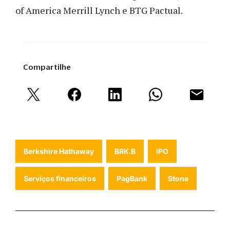
of America Merrill Lynch e BTG Pactual.
Compartilhe
Berkshire Hathaway
BRK.B
IPO
Serviços financeiros
PagBank
Stone