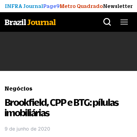
INFRA Journal
Page9
Metro Quadrado
Newsletter
Brazil
Journal
Negócios
Brookfield, CPP e BTG: pílulas
imobiliárias
9 de junho de 2020