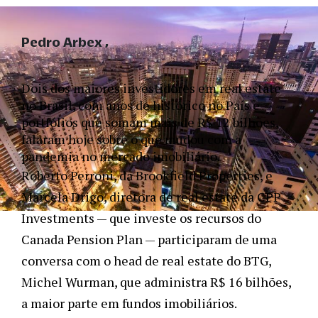
Pedro Arbex
Dois dos maiores investidores em real estate 
no Brasil, com anos de histórico no País e 
portfólios que somam mais de R$ 12 bilhões, 
falaram hoje sobre o que mudou com a 
pandemia no mercado imobiliário. 
Roberto Perroni, da Brookfield Properties, e 
Marcela Drigo, diretora de real estate da CPP 
Investments — que investe os recursos do 
Canada Pension Plan — participaram de uma 
conversa com o head de real estate do BTG, 
Michel Wurman, que administra R$ 16 bilhões, 
a maior parte em fundos imobiliários. 