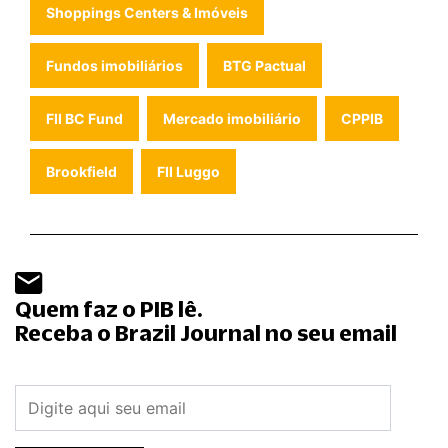
Shoppings Centers & Imóveis
Fundos imobiliários
BTG Pactual
FII BC Fund
Mercado imobiliário
CPPIB
Brookfield
FII Luggo
Quem faz o PIB lê.
Receba o Brazil Journal no seu email