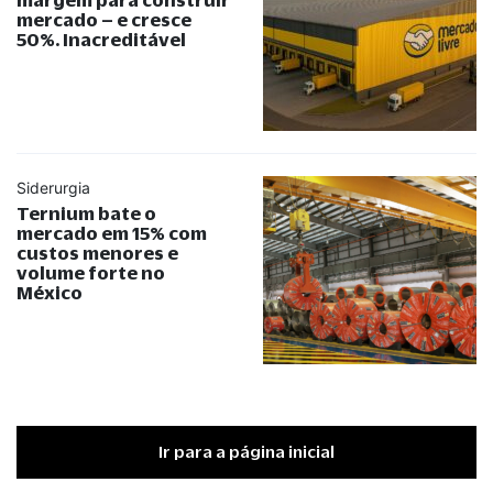
mercado – e cresce
50%. Inacreditável
Siderurgia
Ternium bate o
mercado em 15% com
custos menores e
volume forte no
México
Ir para a página inicial