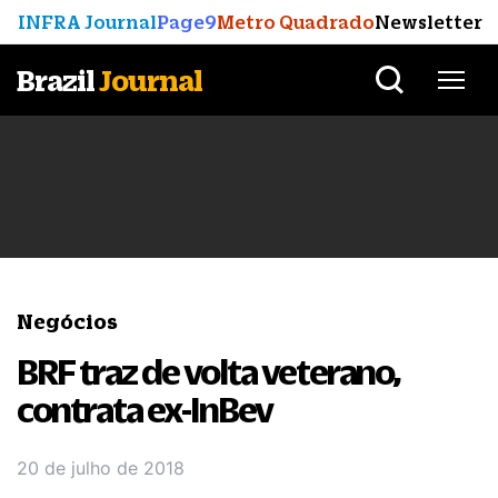
INFRA Journal
Page9
Metro Quadrado
Newsletter
Brazil
Journal
Negócios
BRF traz de volta veterano,
contrata ex-InBev
20 de julho de 2018