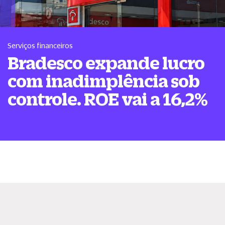
Serviços financeiros
Bradesco expande lucro
com inadimplência sob
controle. ROE vai a 16,2%