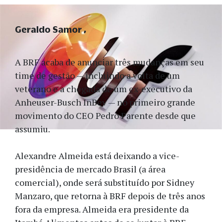
Geraldo Samor
A BRF acaba de anunciar três mudanças em seu
time de gestão — incluindo a volta de um
veterano e a chegada de um ex-executivo da
Anheuser-Busch InBev — no primeiro grande
movimento do CEO Pedro Parente desde que
assumiu.
Alexandre Almeida está deixando a vice-
presidência de mercado Brasil (a área
comercial), onde será substituído por Sidney
Manzaro, que retorna à BRF depois de três anos
fora da empresa. Almeida era presidente da