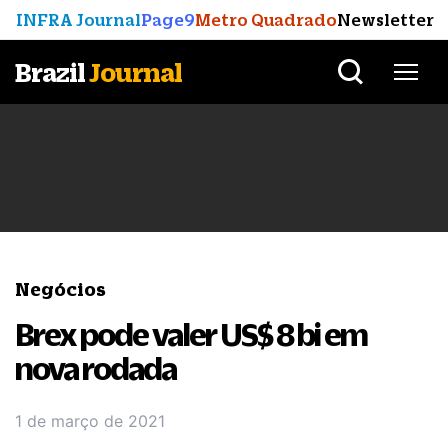
INFRA Journal
Page9
Metro Quadrado
Newsletter
Brazil
Journal
Negócios
Brex pode valer US$ 8 bi em
nova rodada
1 de março de 2021