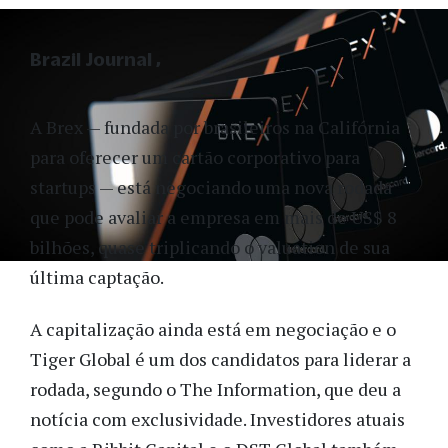
Brazil Journal
A Brex — fundada por brasileiros na Califórnia
para oferecer um cartão corporativo para
startups — está negociando uma nova rodada
que pode avaliar a empresa em mais de US$ 8
bilhões, quase triplicando o valuation de sua
última captação.
A capitalização ainda está em negociação e o
Tiger Global é um dos candidatos para liderar a
rodada, segundo o The Information, que deu a
notícia com exclusividade. Investidores atuais