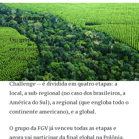
Pedro Arbex
Um grupo de alunos da FGV está avançando
numa competição global que envolve 6.200
alunos de 1.000 universidades em 98 países.
A competição – o CFA Institute Research
Challenge — é dividida em quatro etapas: a
local, a sub-regional (no caso dos brasileiros, a
América do Sul), a regional (que engloba todo o
continente americano), e a global.
O grupo da FGV já venceu todas as etapas e
agora vai participar da final global na Polônia,