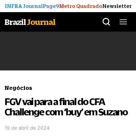
INFRA Journal
Page9
Metro Quadrado
Newsletter
Brazil
Journal
Negócios
FGV vai para a final do CFA
Challenge com ‘buy’ em Suzano
19 de abril de 2024