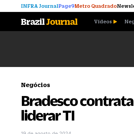
INFRA Journal
Page9
Metro Quadrado
Newsl
Brazil
Journal
Vídeos
Neg
A Moeda que Vingou
Negócios
Bradesco contrata
liderar TI
19 de agosto de 2024