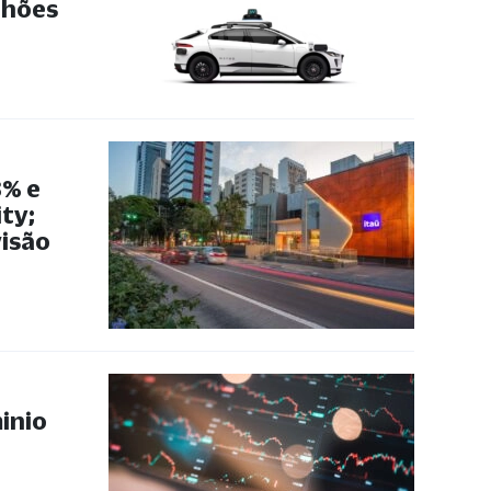
ilhões
3% e
ty;
isão
inio