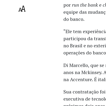
por
run the bank
e
c
equipe das mudanças
do banco.
“Ele tem experiênci
participou da trans
no Brasil e no exter
operações do banco
Di Marcello, que se
anos na Mckinsey. 
na Accenture. É ita
Sua contratação foi
executiva de tecnol
próximos dois anos,