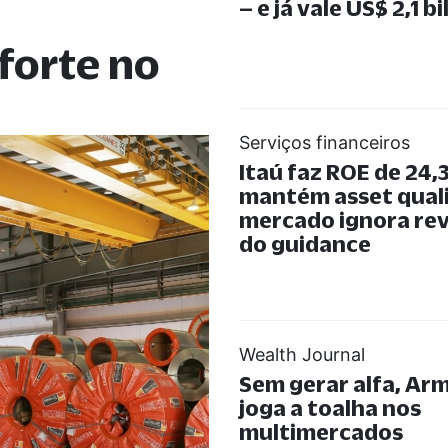
– e já vale US$ 2,1 b
forte no
Serviços financeiros
Itaú faz ROE de 24,
mantém asset quali
mercado ignora rev
do guidance
Wealth Journal
Sem gerar alfa, Arm
joga a toalha nos
multimercados