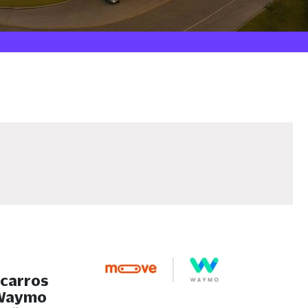
 carros
 Waymo