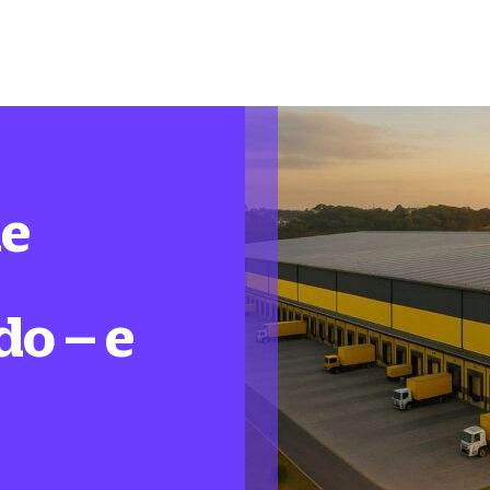
de
do – e