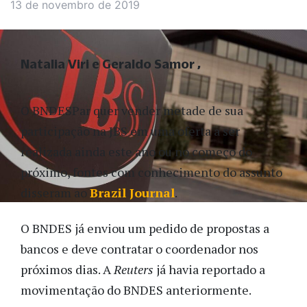
13 de novembro de 2019
Natalia Viri e Geraldo Samor
O BNDESPar quer vender metade de sua
participação na JBS em uma oferta a ser
realizada ainda este ano ou no começo do
próximo, fontes com conhecimento do assunto
disseram ao
Brazil Journal
.
O BNDES já enviou um pedido de propostas a
bancos e deve contratar o coordenador nos
próximos dias. A
Reuters
já havia reportado a
movimentação do BNDES anteriormente.