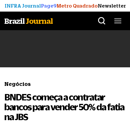
INFRA Journal
Page9
Metro Quadrado
Newsletter
Brazil
Journal
Negócios
BNDES começa a contratar
bancos para vender 50% da fatia
na JBS