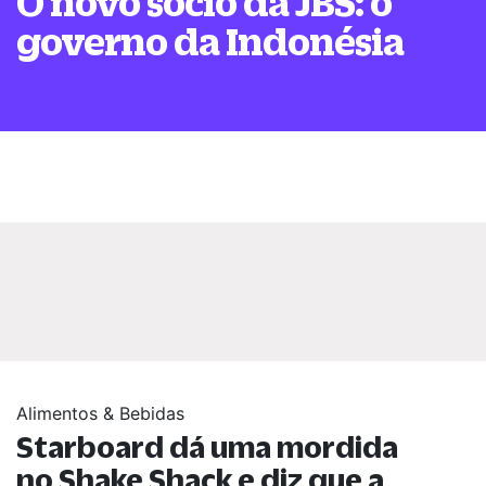
O novo sócio da JBS: o
governo da Indonésia
Alimentos & Bebidas
Starboard dá uma mordida
no Shake Shack e diz que a