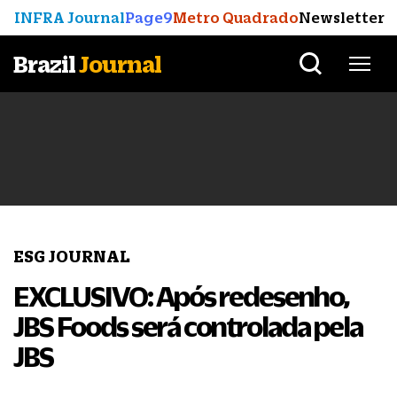
INFRA Journal
Page9
Metro Quadrado
Newsletter
Brazil
Journal
ESG JOURNAL
EXCLUSIVO: Após redesenho,
JBS Foods será controlada pela
JBS