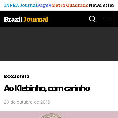
INFRA Journal
Page9
Metro Quadrado
Newsletter
Brazil
Journal
Economia
Ao Klebinho, com carinho
20 de outubro de 2016