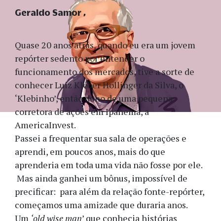
Geraldo Samor
Quase 20 anos atrás, quando eu era um jovem
repórter sedento por entender o
funcionamento dos mercados, tive a sorte de
conhecer Luiz Kléber Hollinger da Silva, o
‘Klebinho’, então dono de uma pequena
corretora de ações em Ipanema, a
AmericaInvest.
Passei a frequentar sua sala de operações e
aprendi, em poucos anos, mais do que
aprenderia em toda uma vida não fosse por ele.
Mas ainda ganhei um bônus, impossível de
precificar: para além da relação fonte-repórter,
começamos uma amizade que duraria anos.
Um
‘old wise man
’ que conhecia histórias