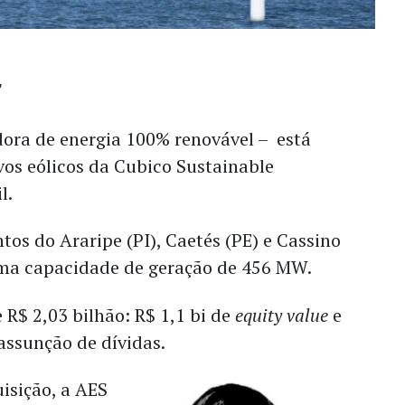
dora de energia 100% renovável – está
vos eólicos da Cubico Sustainable
l.
tos do Araripe (PI), Caetés (PE) e Cassino
uma capacidade de geração de 456 MW.
 R$ 2,03 bilhão: R$ 1,1 bi de
equity value
e
assunção de dívidas.
uisição, a AES