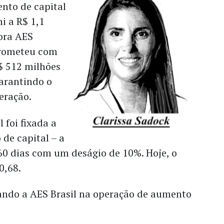
nto de capital
i a R$ 1,1
ora AES
prometeu com
$ 512 milhões
garantindo o
eração.
 foi fixada a
de capital – a
60 dias com um deságio de 10%. Hoje, o
0,68.
ando a AES Brasil na operação de aumento