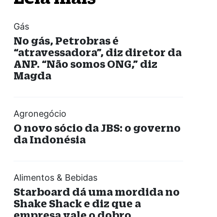
Gás
No gás, Petrobras é
“atravessadora”, diz diretor da
ANP. “Não somos ONG,” diz
Magda
Agronegócio
O novo sócio da JBS: o governo
da Indonésia
Alimentos & Bebidas
Starboard dá uma mordida no
Shake Shack e diz que a
empresa vale o dobro