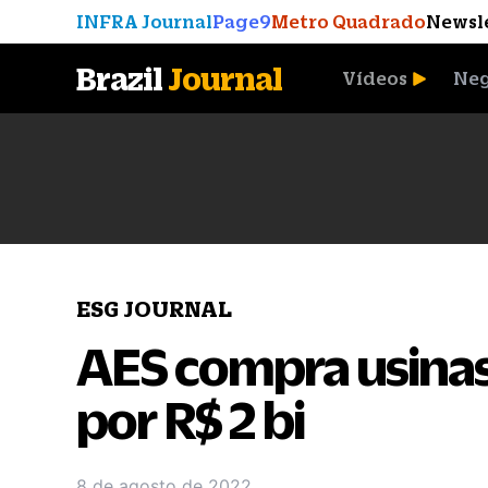
INFRA Journal
Page9
Metro Quadrado
Newsl
Brazil
Journal
Vídeos
Neg
A Moeda que Vingou
ESG JOURNAL
AES compra usinas
por R$ 2 bi
8 de agosto de 2022