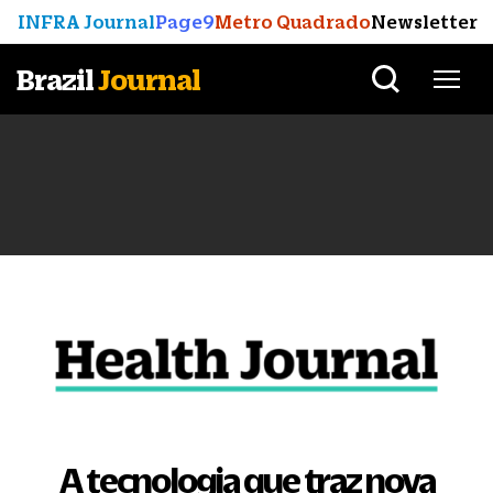
INFRA Journal
Page9
Metro Quadrado
Newsletter
Brazil
Journal
A tecnologia que traz nova