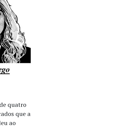
de quatro
cados que a
deu ao