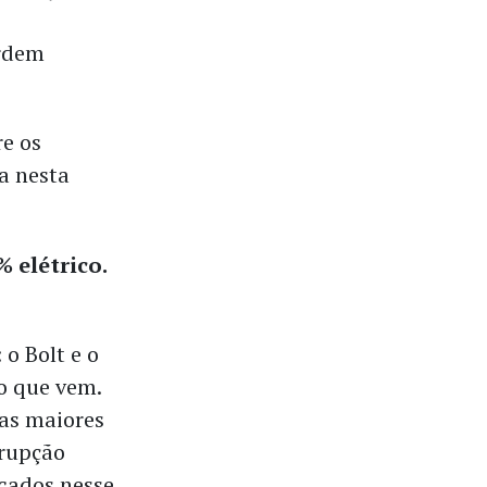
ordem
re os
a nesta
 elétrico.
 o Bolt e o
o que vem.
as maiores
srupção
ocados nesse