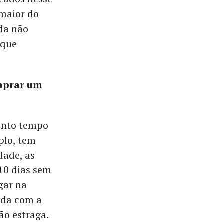
 maior do
nda não
 que
omprar um
anto tempo
plo, tem
dade, as
10 dias sem
gar na
nda com a
não estraga.