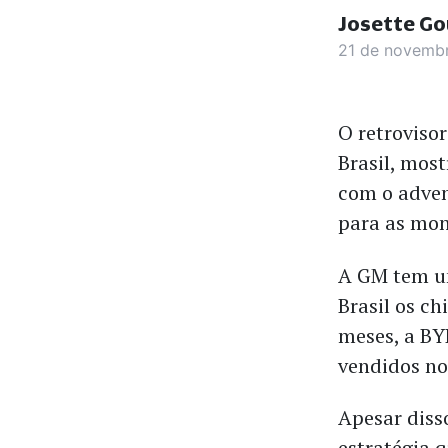
Josette Go
21 de novemb
O retroviso
Brasil, mos
com o adven
para as mon
A GM tem um
Brasil os c
meses, a BY
vendidos no
Apesar disso
estratégia 