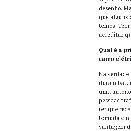
desenho. Ma
que alguns 
temos. Tem 
acreditar qu
Qual é a p
carro elét
Na verdade 
dura a bate
uma autonom
pessoas tra
ter que reca
tomada em c
vantagem de 