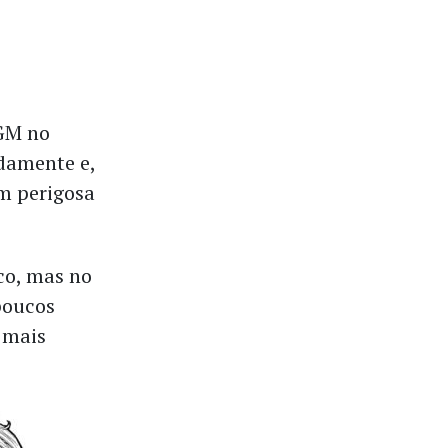
 GM no
idamente e,
m perigosa
co, mas no
poucos
 mais