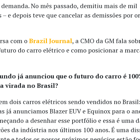
 demanda. No mês passado, demitiu mais de mil
s – e depois teve que cancelar as demissões por 
ersa com o
Brazil Journal
, a CMO da GM fala sob
futuro do carro elétrico e como posicionar a marc
ndo já anunciou que o futuro do carro é 100%
a virada no Brasil?
m dois carros elétricos sendo vendidos no Brasil:
as já anunciamos Blazer EUV e Equinox para o an
eçando a desenhar esse portfólio e essa é uma d
ões da indústria nos últimos 100 anos. É uma di
ante e todos os nossos próximos negócios estão f