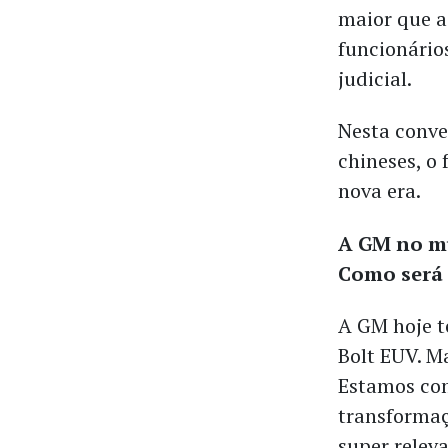
maior que a
funcionário
judicial.
Nesta conv
chineses, o 
nova era.
A GM no mu
Como será 
A GM hoje te
Bolt EUV. M
Estamos com
transformaç
super relev