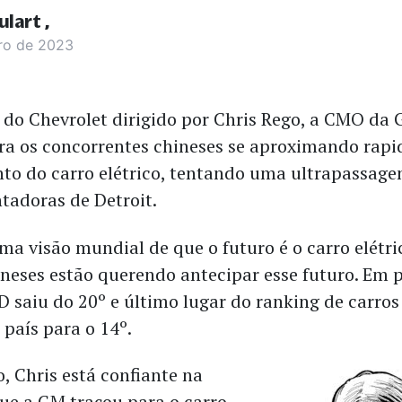
ulart
ro de 2023
r do Chevrolet dirigido por Chris Rego, a CMO da
tra os concorrentes chineses se aproximando rap
to do carro elétrico, tentando uma ultrapassage
tadoras de Detroit.
a visão mundial de que o futuro é o carro elétri
hineses estão querendo antecipar esse futuro. Em 
D saiu do 20º e último lugar do ranking de carros
 país para o 14º.
, Chris está confiante na
que a GM traçou para o carro