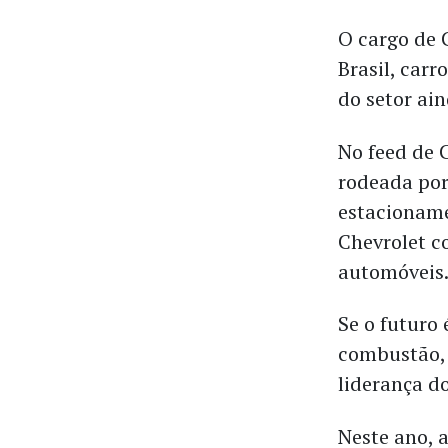
O cargo de
Brasil, car
do setor ain
No feed de 
rodeada po
estacioname
Chevrolet c
automóveis
Se o futuro 
combustão, 
liderança d
Neste ano, 