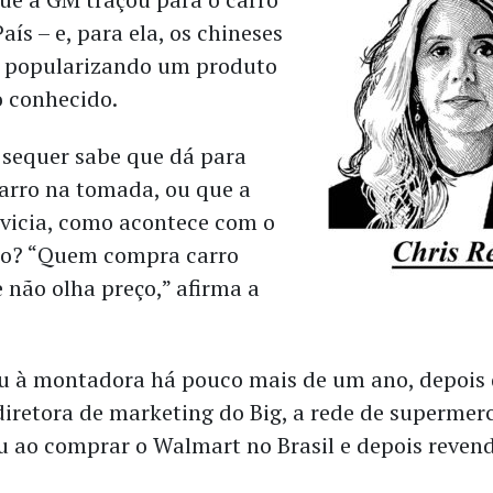
País – e, para ela, os chineses
, popularizando um produto
o conhecido.
o sequer sabe que dá para
carro na tomada, ou que a
 vicia, como acontece com o
eço? “Quem compra carro
e não olha preço,” afirma a
u à montadora há pouco mais de um ano, depois 
iretora de marketing do Big, a
rede de supermer
u ao comprar o Walmart no Brasil e depois reven