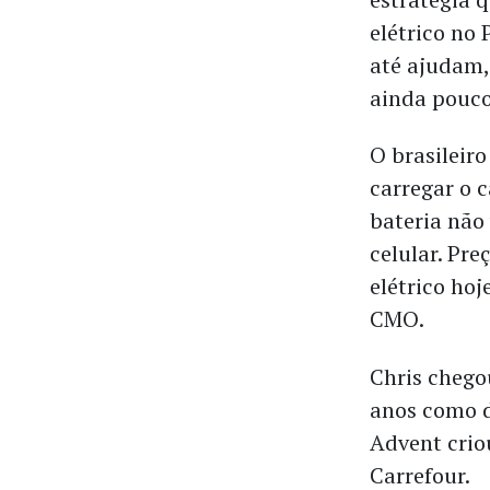
elétrico no 
até ajudam
ainda pouc
O brasileir
carregar o 
bateria não
celular. Pr
elétrico hoj
CMO.
Chris chego
anos como d
Advent crio
Carrefour.