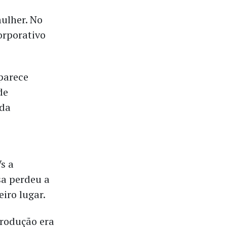
ulher. No
orporativo
parece
de
 da
Vs a
sa perdeu a
eiro lugar.
produção era