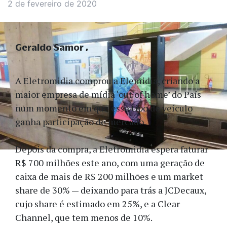
2 de fevereiro de 2020
Geraldo Samor
A Eletromidia comprou a Elemidia, criando a
maior empresa de mídia ‘out of home’ do País
num momento em que esse tipo de veículo
ganha participação de mercado.
Depois da compra, a Eletromidia espera faturar
R$ 700 milhões este ano, com uma geração de
caixa de mais de R$ 200 milhões e um market
share de 30% — deixando para trás a JCDecaux,
cujo share é estimado em 25%, e a Clear
Channel, que tem menos de 10%.