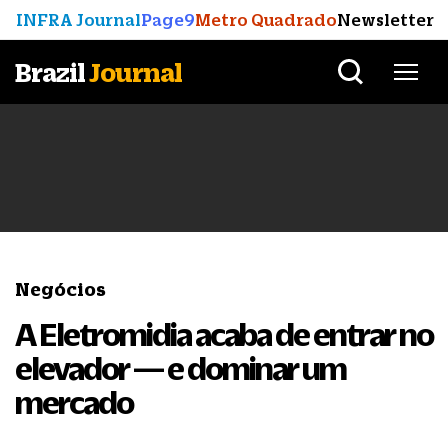
INFRA Journal
Page9
Metro Quadrado
Newsletter
Brazil
Journal
Negócios
A Eletromidia acaba de entrar no
elevador — e dominar um
mercado