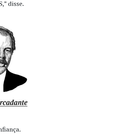
,” disse.
nfiança.