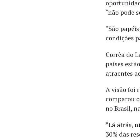
oportunidad
“não pode s
“São papéis
condições pa
Corrêa do L
países estã
atraentes ao
A visão foi
comparou o 
no Brasil, 
“Lá atrás, 
30% das res