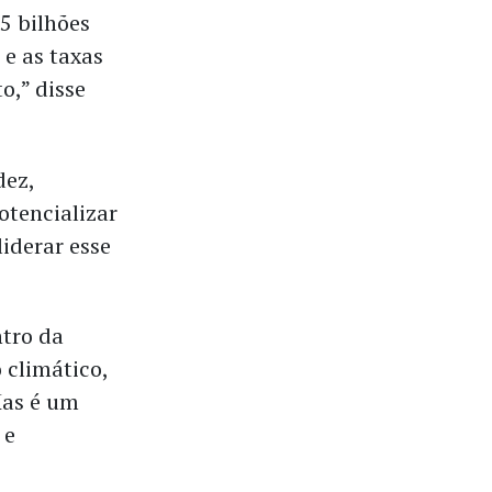
5 bilhões
 e as taxas
o,” disse
dez,
otencializar
iderar esse
ntro da
 climático,
Mas é um
 e