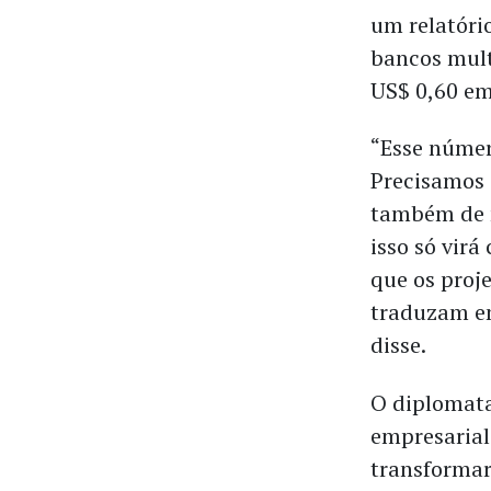
um relatóri
bancos mult
US$ 0,60 em
“Esse númer
Precisamos 
também de m
isso só virá
que os proj
traduzam em
disse.
O diplomata
empresarial
transforma