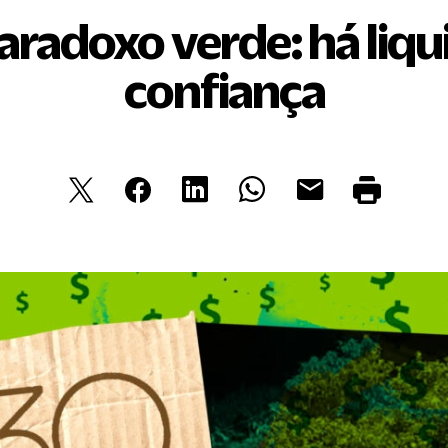
radoxo verde: há liqu
confiança