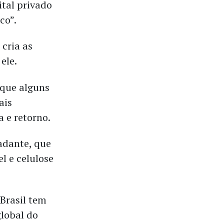
tal privado
co”.
cria as
ele.
 que alguns
ais
a e retorno.
adante, que
l e celulose
 Brasil tem
lobal do