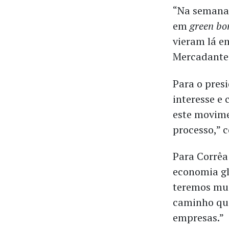
“Na semana 
em
green bo
vieram lá e
Mercadante
Para o pres
interesse e 
este movime
processo,” c
Para Corrêa 
economia gl
teremos mui
caminho que
empresas.”