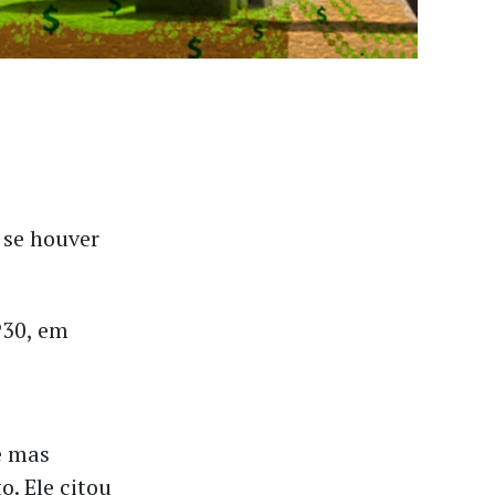
 se houver
P30, em
e mas
o. Ele citou