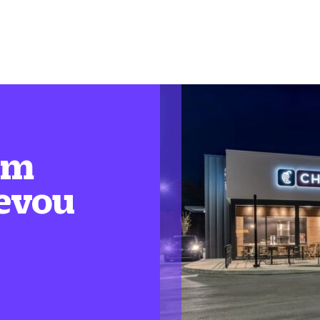
em
levou