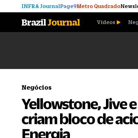
INFRA Journal
Page9
Metro Quadrado
Newsl
Brazil
Journal
Vídeos
Neg
A Moeda que Vingou
Negócios
Yellowstone, Jive 
criam bloco de aci
Energia