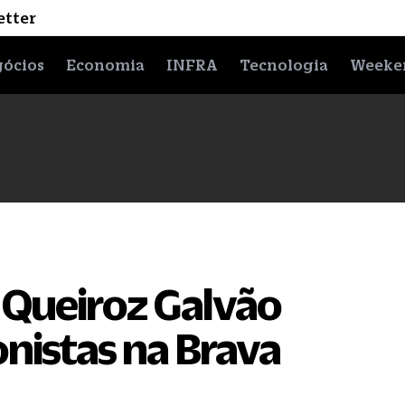
etter
ócios
Economia
INFRA
Tecnologia
Weeke
e Queiroz Galvão
onistas na Brava