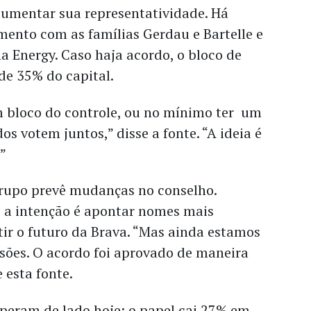
aumentar sua representatividade. Há
ento com as famílias Gerdau e Bartelle e
Energy. Caso haja acordo, o bloco de
 de 35% do capital.
 bloco do controle, ou no mínimo ter um
s votem juntos,” disse a fonte. “A ideia é
.”
grupo prevê mudanças no conselho.
, a intenção é apontar nomes mais
tir o futuro da Brava. “Mas ainda estamos
ssões. O acordo foi aprovado de maneira
e esta fonte.
operam de lado hoje; o papel cai 27% em