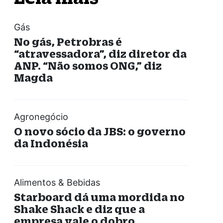
Gás
No gás, Petrobras é
“atravessadora”, diz diretor da
ANP. “Não somos ONG,” diz
Magda
Agronegócio
O novo sócio da JBS: o governo
da Indonésia
Alimentos & Bebidas
Starboard dá uma mordida no
Shake Shack e diz que a
empresa vale o dobro