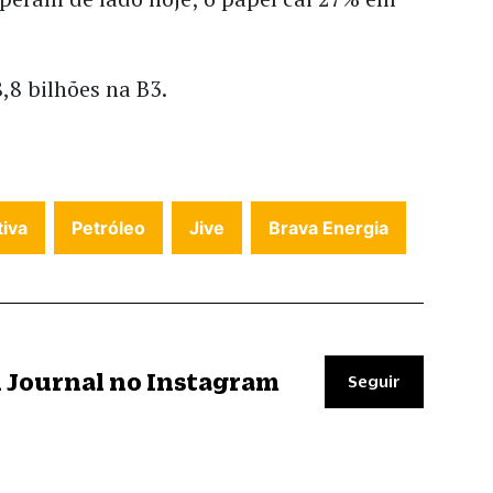
,8 bilhões na B3.
iva
Petróleo
Jive
Brava Energia
il Journal no Instagram
Seguir