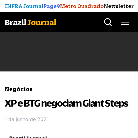
INFRA Journal
Page9
Metro Quadrado
Newsletter
Brazil
Journal
Negócios
XP e BTG negociam Giant Steps
1 de junho de 2021