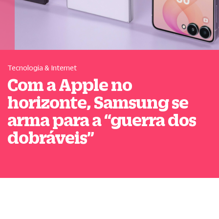
Tecnologia & Internet
Com a Apple no
horizonte, Samsung se
arma para a
“
guerra dos
dobráveis
”