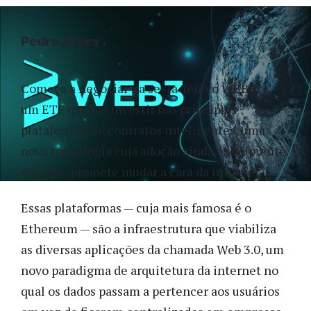
Pedro Arbex
Começa a negociar na sexta-feira o WEB311,
um ETF que vai investir nas principais
plataformas de contratos inteligentes, uma
nova tecnologia cuja adoção ainda é incipiente
mas que promete mudar a cara da internet.
Essas plataformas — cuja mais famosa é o
Ethereum — são a infraestrutura que viabiliza
as diversas aplicações da chamada Web 3.0, um
novo paradigma de arquitetura da internet no
qual os dados passam a pertencer aos usuários