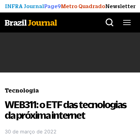
INFRA Journal
Page9
Metro Quadrado
Newsletter
Brazil
Journal
Tecnologia
WEB311: o ETF das tecnologias
da próxima internet
30 de março de 2022