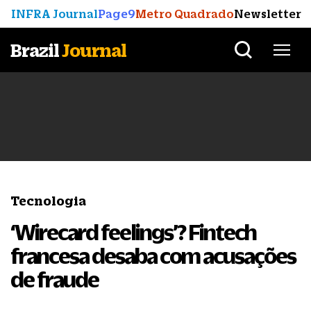
INFRA Journal
Page9
Metro Quadrado
Newsletter
Brazil
Journal
Tecnologia
‘Wirecard feelings’? Fintech
francesa desaba com acusações
de fraude