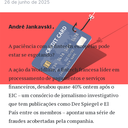
26 de junho de 2025
André Jankavski
A paciência com as fintechs europeias pode
estar se esgotando?
A ação da Worldline, a fintech francesa líder em
processamento de pagamentos e serviços
financeiros, desabou quase 40% ontem após o
EIC – um consórcio de jornalismo investigativo
que tem publicações como Der Spiegel e El
País entre os membros – apontar uma série de
fraudes acobertadas pela companhia.