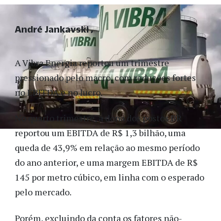
André Jankavski
A Vibra Energia reportou um trimestre
pressionado pelo macro, com reduções fortes
no EBITDA e no lucro.
No quarto trimestre, a dona dos postos BR
reportou um EBITDA de R$ 1,3 bilhão, uma
queda de 43,9% em relação ao mesmo período
do ano anterior, e uma margem EBITDA de R$
145 por metro cúbico, em linha com o esperado
pelo mercado.
Porém, excluindo da conta os fatores não-