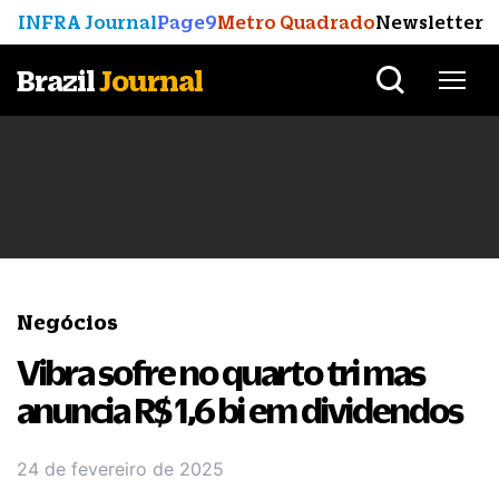
INFRA Journal
Page9
Metro Quadrado
Newsletter
Brazil
Journal
Negócios
Vibra sofre no quarto tri mas
anuncia R$ 1,6 bi em dividendos
24 de fevereiro de 2025