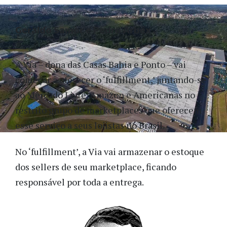
Geraldo Samor e Pedro Arbex
A Via – dona das Casas Bahia e Ponto – vai
começar a oferecer o ‘fulfillment,’ juntando-se
ao Mercado Livre, Amazon e Americanas no
restrito grupo de marketplaces que oferecem
esse serviço a seus lojistas no Brasil.
No ‘fulfillment’, a Via vai armazenar o estoque
dos sellers de seu marketplace, ficando
responsável por toda a entrega.