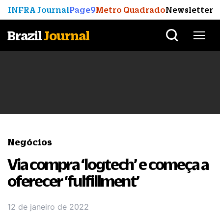
INFRA Journal
Page9
Metro Quadrado
Newsletter
Brazil
Journal
Negócios
Via compra ‘logtech’ e começa a
oferecer ‘fulfillment’
12 de janeiro de 2022