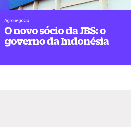
Agronegócio
O novo sócio da JBS: o
governo da Indonésia