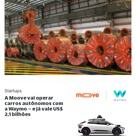
Startups
A Moove vai operar
carros autônomos com
a Waymo – e já vale US$
2,1 bilhões