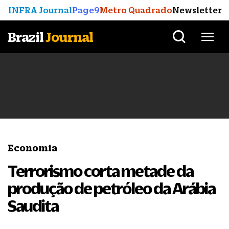
INFRA Journal
Page9
Metro Quadrado
Newsletter
Brazil
Journal
Economia
Terrorismo corta metade da
produção de petróleo da Arábia
Saudita