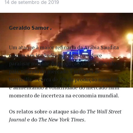
14 de setembro de 2019
Geraldo Samor
Um ataque à maior refinaria da Arábia Saudita
causou um incêndio gigantesco e deve
paralisar metade da produção de petróleo do
país, tirando do mercado 5 milhões de
barris/dia — cerca de 5% da produção mundial —
e aumentando a volatilidade do mercado num
momento de incerteza na economia mundial.
Os relatos sobre o ataque são do
The Wall Street
Journal
e do
The New York Times
.