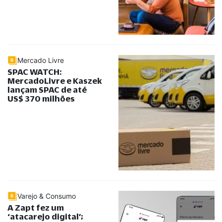
Mercado Livre
SPAC WATCH:
MercadoLivre e Kaszek
lançam SPAC de até
US$ 370 milhões
Varejo & Consumo
A Zapt fez um
‘atacarejo digital’;