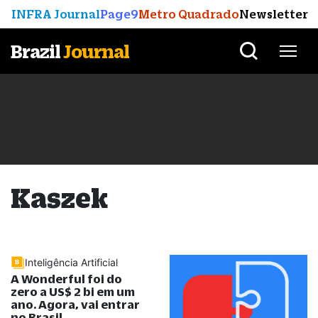
INFRA Journal
Page9
Metro Quadrado
Newsletter
Brazil
Journal
Kaszek
Inteligência Artificial
A Wonderful foi do
zero a US$ 2 bi em um
ano. Agora, vai entrar
no Brasil