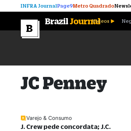
INFRA Journal
Page9
Metro Quadrado
Newsl
Brazil
Journal
Vídeos
Neg
A Moeda que Vingou
JC Penney
Varejo & Consumo
J. Crew pede concordata; J.C.