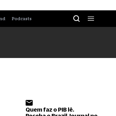
nd
Podcasts
Quem faz o PIB lê.
Receba o Brazil Journal no