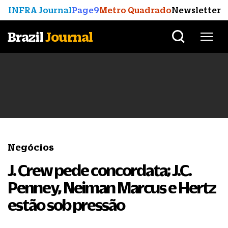
INFRA Journal
Page9
Metro Quadrado
Newsletter
Brazil
Journal
Negócios
J. Crew pede concordata; J.C.
Penney, Neiman Marcus e Hertz
estão sob pressão