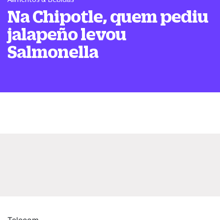
Na Chipotle, quem pediu
jalapeño levou
Salmonella