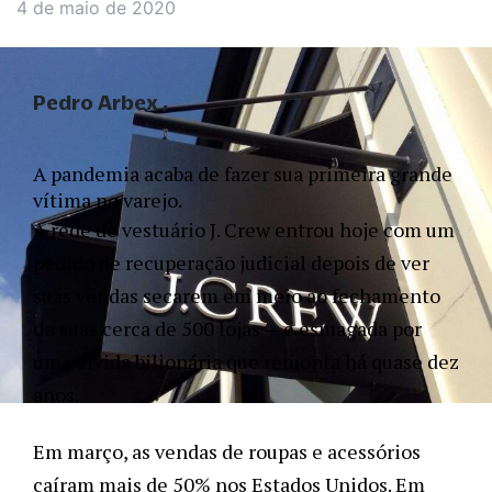
4 de maio de 2020
Pedro Arbex
A pandemia acaba de fazer sua primeira grande 
vítima no varejo. 
A rede de vestuário J. Crew entrou hoje com um 
pedido de recuperação judicial depois de ver 
suas vendas secarem em meio ao fechamento 
de suas cerca de 500 lojas — e esmagada por 
uma dívida bilionária que remonta há quase dez 
anos. 
Em março, as vendas de roupas e acessórios 
caíram mais de 50% nos Estados Unidos. Em 