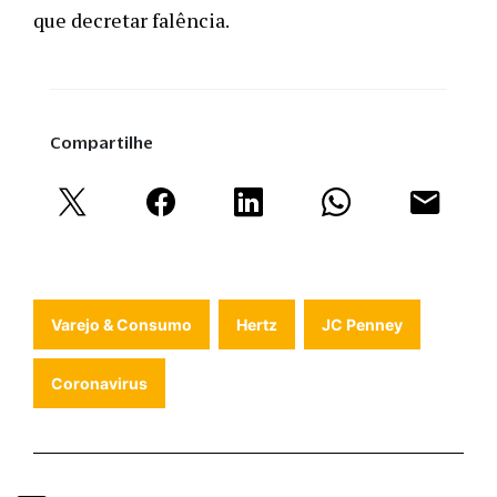
que decretar falência.
Compartilhe
Varejo & Consumo
Hertz
JC Penney
Coronavirus