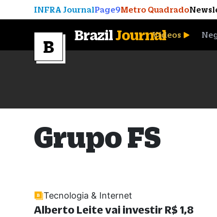
INFRA Journal
Page9
Metro Quadrado
Newsl
Brazil
Journal
Vídeos
Neg
A Moeda que Vingou
Grupo FS
Tecnologia & Internet
Alberto Leite vai investir R$ 1,8