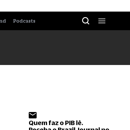
nd
Podcasts
Quem faz o PIB lê.
Receba o Brazil Journal no