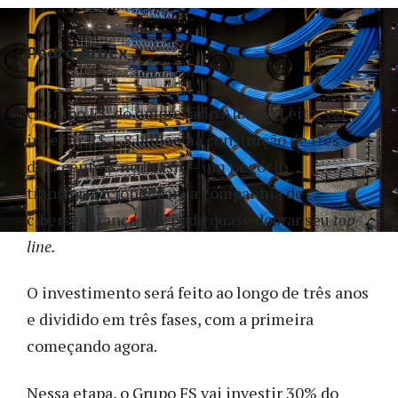
Pedro Arbex
O Grupo FS, do empresário Alberto Leite, vai
investir R$ 1,8 bilhão na construção de três
data centers no Brasil — um negócio
transformacional para a companhia de
cibersegurança que pode quase dobrar seu
top
line.
O investimento será feito ao longo de três anos
e dividido em três fases, com a primeira
começando agora.
Nessa etapa, o Grupo FS vai investir 30% do