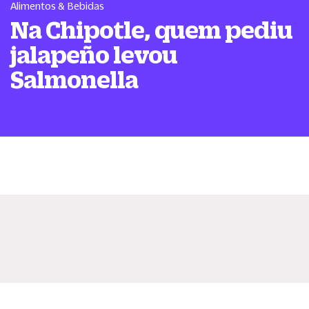
Alimentos & Bebidas
Na Chipotle, quem pediu
jalapeño levou
Salmonella